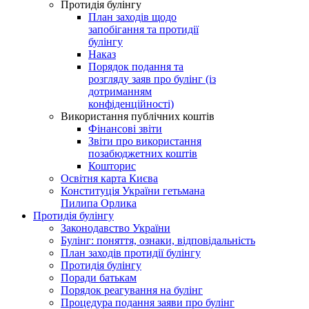
Протидія булінгу
План заходів щодо
запобігання та протидії
булінгу
Наказ
Порядок подання та
розгляду заяв про булінг (із
дотриманням
конфіденційності)
Використання публічних коштів
Фінансові звіти
Звіти про використання
позабюджетних коштів
Кошторис
Освітня карта Києва
Конституція України гетьмана
Пилипа Орлика
Протидія булінгу
Законодавство України
Булінг: поняття, ознаки, відповідальність
План заходів протидії булінгу
Протидія булінгу
Поради батькам
Порядок реагування на булінг
Процедура подання заяви про булінг