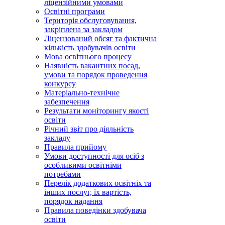
ліцензійними умовами
Освітні програми
Територія обслуговування,
закріплена за закладом
Ліцензований обсяг та фактична
кількість здобувачів освіти
Мова освітнього процесу
Наявність вакантних посад,
умови та порядок проведення
конкурсу
Матеріально-технічне
забезпечення
Результати моніторингу якості
освіти
Річний звіт про діяльність
закладу
Правила прийому
Умови доступності для осіб з
особливими освітніми
потребами
Перелік додаткових освітніх та
інших послуг, їх вартість,
порядок надання
Правила поведінки здобувача
освіти