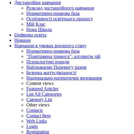
Дистанційне навчання
Розклад дистанційного навчання
Нормативно-правова база
Особливості освітнього процесу
Мій Клас
Нова Школа
Цифрова освіта
Новини
Навчання в умовах воєнного стану
Нормативно-правова база
"Повітрянна тривога": алгоритм дій
Психологічні поради
Наближаємо Перемогу разом
Безпека життєдіяльності
Національно-патріотичне виховання
Content views
Featured Articles
List All Categories
Category List
Other views
Contacts
Contact Item
Web Links
Login
Registration