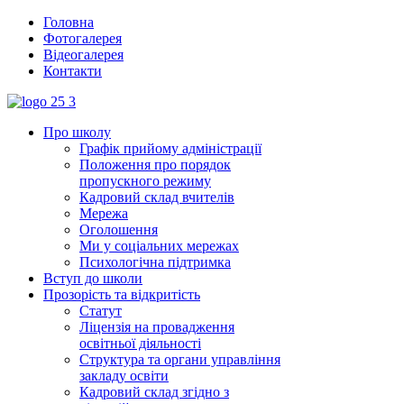
Головна
Фотогалерея
Відеогалерея
Контакти
Про школу
Графік прийому адміністрації
Положення про порядок
пропускного режиму
Кадровий склад вчителів
Мережа
Оголошення
Ми у соціальних мережах
Психологічна підтримка
Вступ до школи
Прозорість та відкритість
Статут
Ліцензія на провадження
освітньої діяльності
Структура та органи управління
закладу освіти
Кадровий склад згідно з