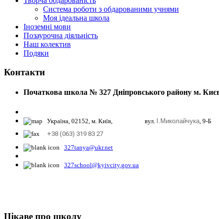
Творча обдарованість
Система роботи з обдарованими учнями
Моя ідеальна школа
Іноземні мови
Позаурочна діяльність
Наш колектив
Подяки
Контакти
Початкова школа № 327 Дніпровського району м. Киє
Україна, 02152, м. Київ, вул.
І.Миколайчука
, 9-Б
+38 (063) 319 83 27
327tanya@ukr.net
327school@kyivcity.gov.ua
Цікаве про школу