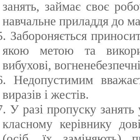
занять, займає своє робо
навчальне приладдя до ма
5.
Забороняється приносит
якою метою та викорис
вибухові, вогненебезпечні
6.
Недопустимим вважає
виразів і жестів.
7.
У разі пропуску занять 
класному керівнику дові
(осіб, їх заміняють) 