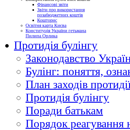
Фінансові звіти
Звіти про використання
позабюджетних коштів
Кошторис
Освітня карта Києва
Конституція України гетьмана
Пилипа Орлика
Протидія булінгу
Законодавство Украї
Булінг: поняття, озна
План заходів протиді
Протидія булінгу
Поради батькам
Порядок реагування н