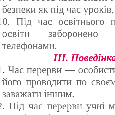
безпеки як під час уроків, 
10. Під час освітнього 
освіти заборонено к
телефонами.
ІІІ. Поведінк
1.
Час перерви — особисти
його проводити по своє
заважати іншим.
2. Під час перерви учні 