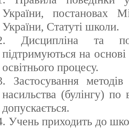
України, постановах Мі
України, Статуті школи.
2. Дисципліна та по
підтримуються на основі
освітнього процесу.
3. Застосування методів
насильства (булінгу) по
допускається.
4.
Учень приходить до шко