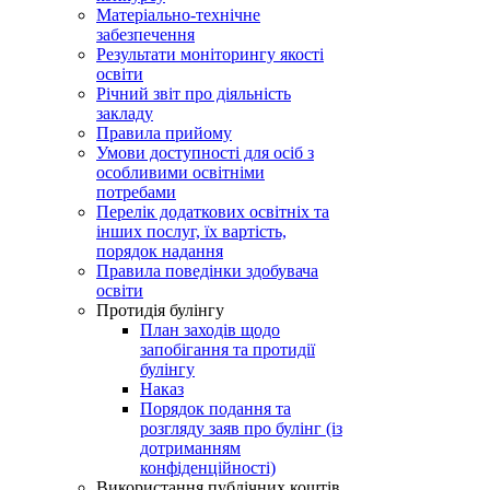
Матеріально-технічне
забезпечення
Результати моніторингу якості
освіти
Річний звіт про діяльність
закладу
Правила прийому
Умови доступності для осіб з
особливими освітніми
потребами
Перелік додаткових освітніх та
інших послуг, їх вартість,
порядок надання
Правила поведінки здобувача
освіти
Протидія булінгу
План заходів щодо
запобігання та протидії
булінгу
Наказ
Порядок подання та
розгляду заяв про булінг (із
дотриманням
конфіденційності)
Використання публічних коштів