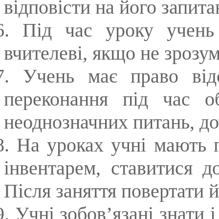
відповісти на його запита
6. Під час уроку учень
вчителеві, якщо не зрозум
7. Учень має право від
переконання під час о
неоднозначних питань, д
8. На уроках учні мають 
інвентарем, ставитися д
Після заняття повертати й
9.
Учні зобов’язані знати 