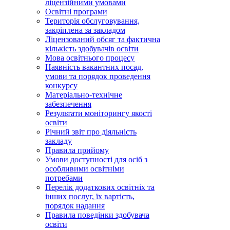
ліцензійними умовами
Освітні програми
Територія обслуговування,
закріплена за закладом
Ліцензований обсяг та фактична
кількість здобувачів освіти
Мова освітнього процесу
Наявність вакантних посад,
умови та порядок проведення
конкурсу
Матеріально-технічне
забезпечення
Результати моніторингу якості
освіти
Річний звіт про діяльність
закладу
Правила прийому
Умови доступності для осіб з
особливими освітніми
потребами
Перелік додаткових освітніх та
інших послуг, їх вартість,
порядок надання
Правила поведінки здобувача
освіти