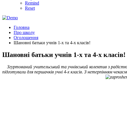
Remind
Reset
Головна
Про школу
Оголошення
Шановні батьки учнів 1-х та 4-х класів!
Шановні батьки учнів 1-х та 4-х класів!
Згуртований учительський та учнівський колектив з радістю п
підготували для першачків учні 4-х класів. З нетерпінням чекаємо