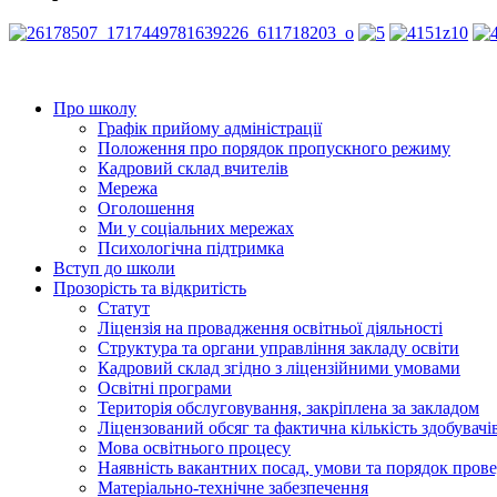
Про школу
Графік прийому адміністрації
Положення про порядок пропускного режиму
Кадровий склад вчителів
Мережа
Оголошення
Ми у соціальних мережах
Психологічна підтримка
Вступ до школи
Прозорість та відкритість
Статут
Ліцензія на провадження освітньої діяльності
Структура та органи управління закладу освіти
Кадровий склад згідно з ліцензійними умовами
Освітні програми
Територія обслуговування, закріплена за закладом
Ліцензований обсяг та фактична кількість здобувачі
Мова освітнього процесу
Наявність вакантних посад, умови та порядок пров
Матеріально-технічне забезпечення