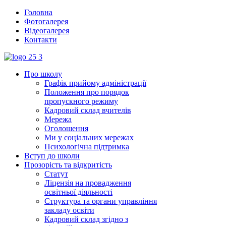
Головна
Фотогалерея
Відеогалерея
Контакти
Про школу
Графік прийому адміністрації
Положення про порядок
пропускного режиму
Кадровий склад вчителів
Мережа
Оголошення
Ми у соціальних мережах
Психологічна підтримка
Вступ до школи
Прозорість та відкритість
Статут
Ліцензія на провадження
освітньої діяльності
Структура та органи управління
закладу освіти
Кадровий склад згідно з