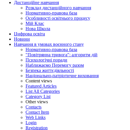
Дистанційне навчання
Розклад дистанційного навчання
Нормативно-правова база
Особливості освітнього процесу
Мій Клас
Нова Школа
Цифрова освіта
Новини
Навчання в умовах воєнного стану
Нормативно-правова база
"Повітрянна тривога": алгоритм дій
Психологічні поради
Наближаємо Перемогу разом
Безпека життєдіяльності
Національно-патріотичне виховання
Content views
Featured Articles
List All Categories
Category List
Other views
Contacts
Contact Item
Web Links
Login
Registration