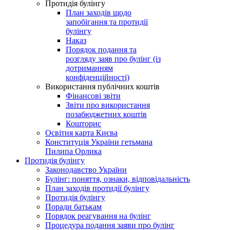
Протидія булінгу
План заходів щодо
запобігання та протидії
булінгу
Наказ
Порядок подання та
розгляду заяв про булінг (із
дотриманням
конфіденційності)
Використання публічних коштів
Фінансові звіти
Звіти про використання
позабюджетних коштів
Кошторис
Освітня карта Києва
Конституція України гетьмана
Пилипа Орлика
Протидія булінгу
Законодавство України
Булінг: поняття, ознаки, відповідальність
План заходів протидії булінгу
Протидія булінгу
Поради батькам
Порядок реагування на булінг
Процедура подання заяви про булінг