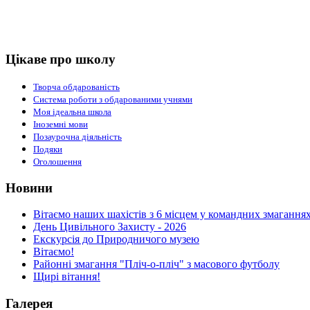
Цікаве про школу
Творча обдарованість
Система роботи з обдарованими учнями
Моя ідеальна школа
Іноземні мови
Позаурочна діяльність
Подяки
Оголошення
Новини
Вітаємо наших шахістів з 6 місцем у командних змаганнях
День Цивільного Захисту - 2026
Екскурсія до Природничого музею
Вітаємо!
Районні змагання "Пліч-о-пліч" з масового футболу
Щирі вітання!
Галерея