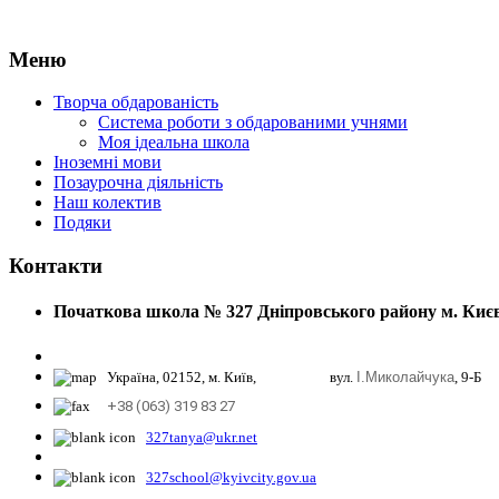
Меню
Творча обдарованість
Система роботи з обдарованими учнями
Моя ідеальна школа
Іноземні мови
Позаурочна діяльність
Наш колектив
Подяки
Контакти
Початкова школа № 327 Дніпровського району м. Киє
Україна, 02152, м. Київ, вул.
І.Миколайчука
, 9-Б
+38 (063) 319 83 27
327tanya@ukr.net
327school@kyivcity.gov.ua