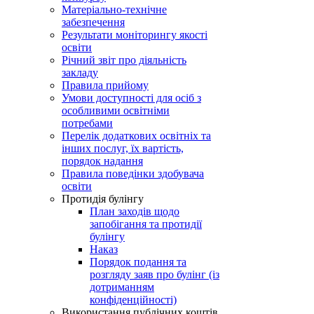
Матеріально-технічне
забезпечення
Результати моніторингу якості
освіти
Річний звіт про діяльність
закладу
Правила прийому
Умови доступності для осіб з
особливими освітніми
потребами
Перелік додаткових освітніх та
інших послуг, їх вартість,
порядок надання
Правила поведінки здобувача
освіти
Протидія булінгу
План заходів щодо
запобігання та протидії
булінгу
Наказ
Порядок подання та
розгляду заяв про булінг (із
дотриманням
конфіденційності)
Використання публічних коштів