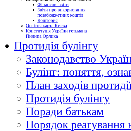
Фінансові звіти
Звіти про використання
позабюджетних коштів
Кошторис
Освітня карта Києва
Конституція України гетьмана
Пилипа Орлика
Протидія булінгу
Законодавство Украї
Булінг: поняття, озна
План заходів протиді
Протидія булінгу
Поради батькам
Порядок реагування н