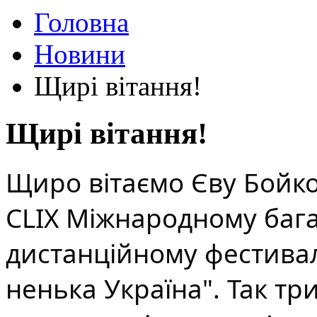
Головна
Новини
Щирі вітання!
Щирі вітання!
Щиро вітаємо Єву Бойко
СLІХ Міжнародному баг
дистанційному фестивал
ненька Україна". Так тр