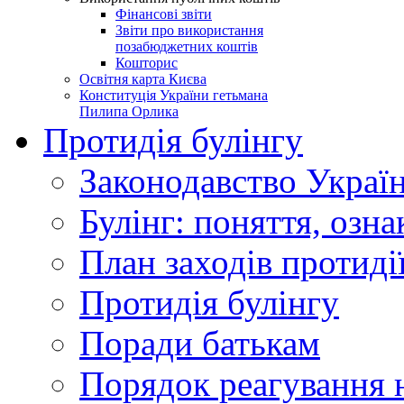
Фінансові звіти
Звіти про використання
позабюджетних коштів
Кошторис
Освітня карта Києва
Конституція України гетьмана
Пилипа Орлика
Протидія булінгу
Законодавство Украї
Булінг: поняття, озна
План заходів протиді
Протидія булінгу
Поради батькам
Порядок реагування н