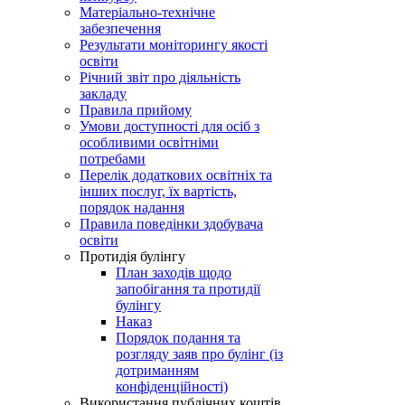
Матеріально-технічне
забезпечення
Результати моніторингу якості
освіти
Річний звіт про діяльність
закладу
Правила прийому
Умови доступності для осіб з
особливими освітніми
потребами
Перелік додаткових освітніх та
інших послуг, їх вартість,
порядок надання
Правила поведінки здобувача
освіти
Протидія булінгу
План заходів щодо
запобігання та протидії
булінгу
Наказ
Порядок подання та
розгляду заяв про булінг (із
дотриманням
конфіденційності)
Використання публічних коштів