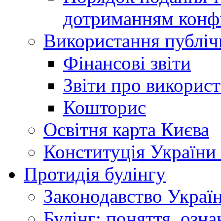
дотриманням конфі
Використання публіч
Фінансові звіти
Звіти про викорис
Кошторис
Освітня карта Києва
Конституція України
Протидія булінгу
Законодавство Украї
Булінг: поняття, озна