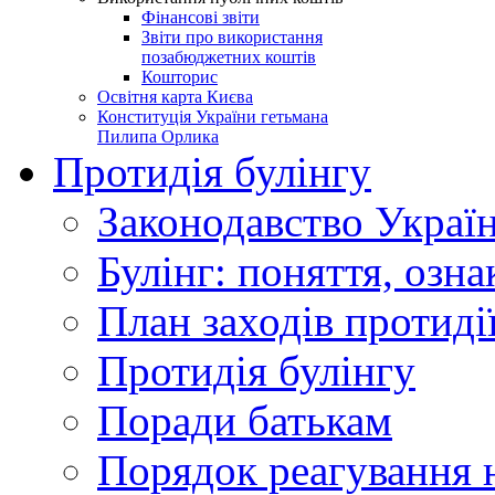
Фінансові звіти
Звіти про використання
позабюджетних коштів
Кошторис
Освітня карта Києва
Конституція України гетьмана
Пилипа Орлика
Протидія булінгу
Законодавство Украї
Булінг: поняття, озна
План заходів протиді
Протидія булінгу
Поради батькам
Порядок реагування н