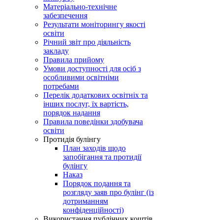
Матеріально-технічне
забезпечення
Результати моніторингу якості
освіти
Річний звіт про діяльність
закладу
Правила прийому
Умови доступності для осіб з
особливими освітніми
потребами
Перелік додаткових освітніх та
інших послуг, їх вартість,
порядок надання
Правила поведінки здобувача
освіти
Протидія булінгу
План заходів щодо
запобігання та протидії
булінгу
Наказ
Порядок подання та
розгляду заяв про булінг (із
дотриманням
конфіденційності)
Використання публічних коштів