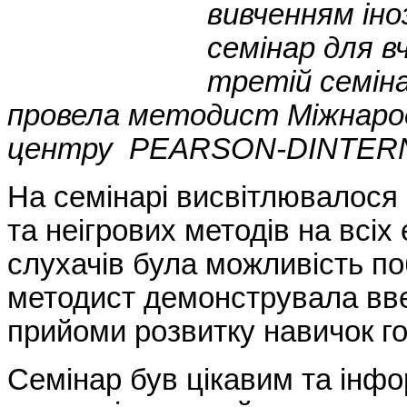
вивченням іно
семінар для вч
третій семіна
провела методист Міжнаро
центру PEARSON-DINTERNA
На семінарі висвітлювалося 
та неігрових методів на всіх
слухачів була можливість поб
методист демонструвала вв
прийоми розвитку навичок го
Семінар був цікавим та інф