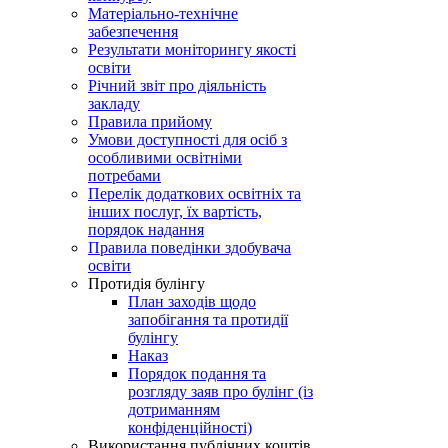
Матеріально-технічне
забезпечення
Результати моніторингу якості
освіти
Річний звіт про діяльність
закладу
Правила прийому
Умови доступності для осіб з
особливими освітніми
потребами
Перелік додаткових освітніх та
інших послуг, їх вартість,
порядок надання
Правила поведінки здобувача
освіти
Протидія булінгу
План заходів щодо
запобігання та протидії
булінгу
Наказ
Порядок подання та
розгляду заяв про булінг (із
дотриманням
конфіденційності)
Використання публічних коштів