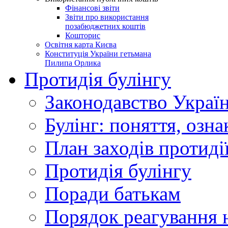
Фінансові звіти
Звіти про використання
позабюджетних коштів
Кошторис
Освітня карта Києва
Конституція України гетьмана
Пилипа Орлика
Протидія булінгу
Законодавство Украї
Булінг: поняття, озна
План заходів протиді
Протидія булінгу
Поради батькам
Порядок реагування н