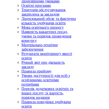
ліцензійними умовами
Освітні програми
Територія обслуговування,
закріплена за закладом
Ліцензований обсяг та фактична
кількість здобувачів освіти
Мова освітнього процесу
Наявність вакантних посад,
умови та порядок проведення
конкурсу
Матеріально-технічне
забезпечення
Результати моніторингу якості
освіти
Річний звіт про діяльність
закладу
Правила прийому
Умови доступності для осіб з
особливими освітніми
потребами
Перелік додаткових освітніх та
інших послуг, їх вартість,
порядок надання
Правила поведінки здобувача
освіти