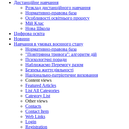
Дистанційне навчання
Розклад дистанційного навчання
Нормативно-правова база
Особливості освітнього процесу
Мій Клас
Нова Школа
Цифрова освіта
Новини
Навчання в умовах воєнного стану
Нормативно-правова база
"Повітрянна тривога": алгоритм дій
Психологічні поради
Наближаємо Перемогу разом
Безпека життєдіяльності
Національно-патріотичне виховання
Content views
Featured Articles
List All Categories
Category List
Other views
Contacts
Contact Item
Web Links
Login
Registration