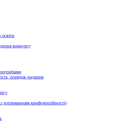
в освіти
едення конкурсу
и потребами
тість, порядок надання
інгу
(із дотриманням конфіденційності)
в