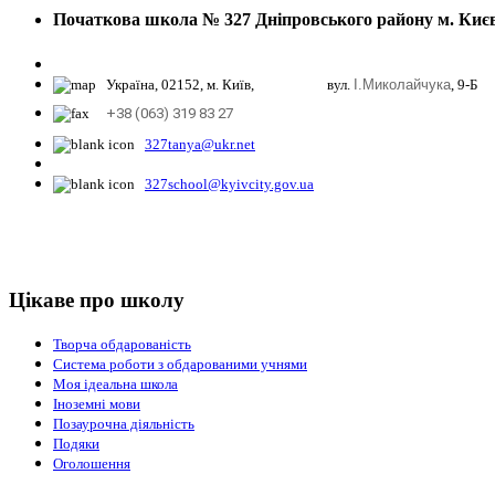
Початкова школа № 327 Дніпровського району м. Киє
Україна, 02152, м. Київ, вул.
І.Миколайчука
, 9-Б
+38 (063) 319 83 27
327tanya@ukr.net
327school@kyivcity.gov.ua
Цікаве про школу
Творча обдарованість
Система роботи з обдарованими учнями
Моя ідеальна школа
Іноземні мови
Позаурочна діяльність
Подяки
Оголошення