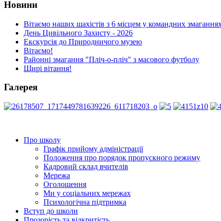
Новини
Вітаємо наших шахістів з 6 місцем у командних змаганнях
День Цивільного Захисту - 2026
Екскурсія до Природничого музею
Вітаємо!
Районні змагання "Пліч-о-пліч" з масового футболу
Щирі вітання!
Галерея
Про школу
Графік прийому адміністрації
Положення про порядок пропускного режиму
Кадровий склад вчителів
Мережа
Оголошення
Ми у соціальних мережах
Психологічна підтримка
Вступ до школи
Прозорість та відкритість