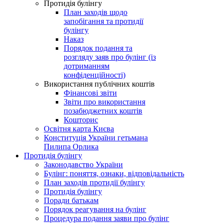
Протидія булінгу
План заходів щодо
запобігання та протидії
булінгу
Наказ
Порядок подання та
розгляду заяв про булінг (із
дотриманням
конфіденційності)
Використання публічних коштів
Фінансові звіти
Звіти про використання
позабюджетних коштів
Кошторис
Освітня карта Києва
Конституція України гетьмана
Пилипа Орлика
Протидія булінгу
Законодавство України
Булінг: поняття, ознаки, відповідальність
План заходів протидії булінгу
Протидія булінгу
Поради батькам
Порядок реагування на булінг
Процедура подання заяви про булінг