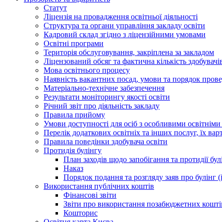
Статут
Ліцензія на провадження освітньої діяльності
Структура та органи управління закладу освіти
Кадровий склад згідно з ліцензійними умовами
Освітні програми
Територія обслуговування, закріплена за закладом
Ліцензований обсяг та фактична кількість здобувачі
Мова освітнього процесу
Наявність вакантних посад, умови та порядок пров
Матеріально-технічне забезпечення
Результати моніторингу якості освіти
Річний звіт про діяльність закладу
Правила прийому
Умови доступності для осіб з особливими освітнім
Перелік додаткових освітніх та інших послуг, їх вар
Правила поведінки здобувача освіти
Протидія булінгу
План заходів щодо запобігання та протидії бул
Наказ
Порядок подання та розгляду заяв про булінг 
Використання публічних коштів
Фінансові звіти
Звіти про використання позабюджетних кошті
Кошторис
Освітня карта Києва