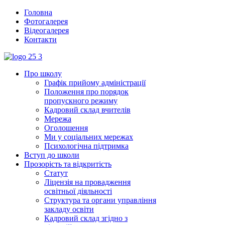
Головна
Фотогалерея
Відеогалерея
Контакти
Про школу
Графік прийому адміністрації
Положення про порядок
пропускного режиму
Кадровий склад вчителів
Мережа
Оголошення
Ми у соціальних мережах
Психологічна підтримка
Вступ до школи
Прозорість та відкритість
Статут
Ліцензія на провадження
освітньої діяльності
Структура та органи управління
закладу освіти
Кадровий склад згідно з